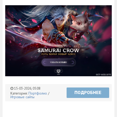
15-03-2026, 05:08
ПОДРОБНЕЕ
Категория:
Портфолио
/
Игровые сайты