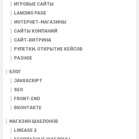
ИГРОВЫЕ САЙТЫ
LANDING PAGE
ИНТЕРНЕТ-МАГАЗИНЫ
CАЙТЫ КОМПАНИЙ
САЙТ-ВИТРИНА
РУЛЕТКИ, ОТКРЫТИЕ КЕЙСОВ
РАЗНОЕ
БЛОГ
JAVASCRIPT
SEO
FRONT-END
ВКОНТАКТЕ
МАГАЗИН ШАБЛОНОВ
LINEAGE 2