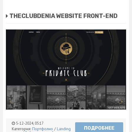
THECLUBDENIA WEBSITE FRONT-END
5-12-2024, 05:17
ПОДРОБНЕЕ
Категория:
Портфолио
/
Landing