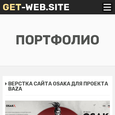
GET
-WEB.SITE
ПОРТФОЛИО
ВЕРСТКА САЙТА OSAKA ДЛЯ ПРОЕКТА
BAZA