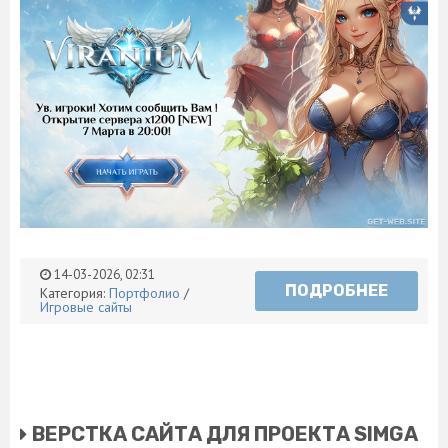
14-03-2026, 02:31
ПОДРОБНЕЕ
Категория:
Портфолио
/
Игровые сайты
ВЕРСТКА САЙТА ДЛЯ ПРОЕКТА SIMGA