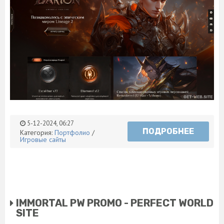
5-12-2024, 06:27
ПОДРОБНЕЕ
Категория:
Портфолио
/
Игровые сайты
IMMORTAL PW PROMO - PERFECT WORLD
SITE