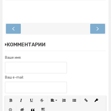
КОММЕНТАРИИ
Ваше имя:
Ваш e-mail:
Полужирный
Курсив
Подчеркнутый
Зачеркнутый
Выравнивание
Нумерованный список
Маркированный списо
Вставить ссылк
Вставить 